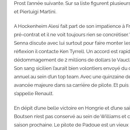
Prost l’année suivante. Sur sa liste figurent plusie
et Pierluigi Martini.
A Hockenheim Alesi fait part de son impatience à Fra
pré-contrat et il ne voit toujours rien se concrétiser
Senna discute avec lui surtout pour faire monter l
réflexion il contacte Ken Tyrrell. Un accord est 
dédommagement de 2 millions de dollars le Vauclusi
Son sang sicilien l’aurait bien volontiers envoyé du 
annuel au sein d’un top team. Avec une quinzaine de 
avancée majeure dans sa carrière de pilote. Et puis
s’appelle Renault.
En dépit d’une belle victoire en Hongrie et d’une s
Boutsen n’est pas conservé au sein de Williams et c
saison prochaine. Le pilote de Padoue est un vieux 