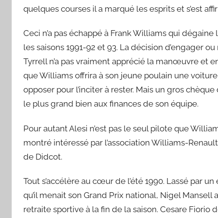
quelques courses il a marqué les esprits et s’est af
Ceci n’a pas échappé à Frank Williams qui dégaine l
les saisons 1991-92 et 93. La décision d’engager ou
Tyrrell n’a pas vraiment apprécié la manœuvre et enten
que Williams offrira à son jeune poulain une voitur
opposer pour l’inciter à rester. Mais un gros chèqu
le plus grand bien aux finances de son équipe.
Pour autant Alesi n’est pas le seul pilote que Willia
montré intéressé par l’association Williams-Renault
de Didcot.
Tout s’accélère au cœur de l’été 1990. Lassé par u
qu’il menait son Grand Prix national, Nigel Mansell
retraite sportive à la fin de la saison. Cesare Fiorio