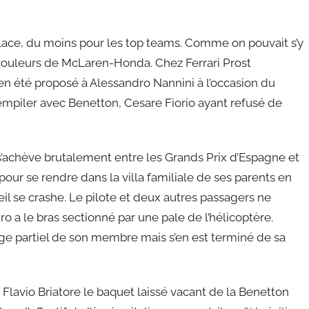
n place, du moins pour les top teams. Comme on pouvait s’y
couleurs de McLaren-Honda. Chez Ferrari Prost
ien été proposé à Alessandro Nannini à l’occasion du
rempiler avec Benetton, Cesare Fiorio ayant refusé de
 s’achève brutalement entre les Grands Prix d’Espagne et
pour se rendre dans la villa familiale de ses parents en
reil se crashe. Le pilote et deux autres passagers ne
o a le bras sectionné par une pale de l’hélicoptère.
age partiel de son membre mais s’en est terminé de sa
 Flavio Briatore le baquet laissé vacant de la Benetton