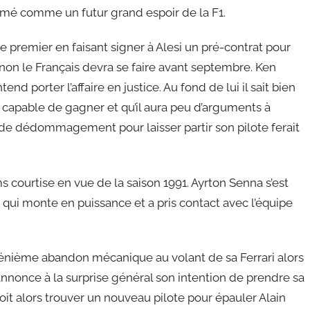
firmé comme un futur grand espoir de la F1.
e premier en faisant signer à Alesi un pré-contrat pour
 non le Français devra se faire avant septembre. Ken
d porter l’affaire en justice. Au fond de lui il sait bien
e capable de gagner et qu’il aura peu d’arguments à
e de dédommagement pour laisser partir son pilote ferait
ms courtise en vue de la saison 1991. Ayrton Senna s’est
 qui monte en puissance et a pris contact avec l’équipe
n énième abandon mécanique au volant de sa Ferrari alors
 annonce à la surprise général son intention de prendre sa
 doit alors trouver un nouveau pilote pour épauler Alain