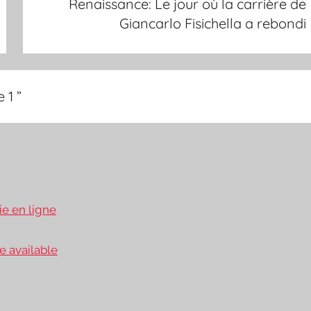
Renaissance: Le jour où la carrière de
Giancarlo Fisichella a rebondi
e 1
”
e en ligne
e available