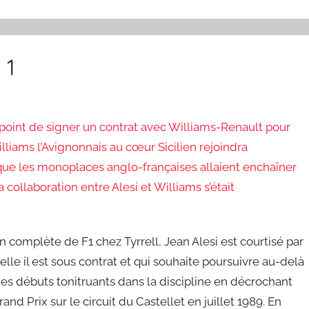
 1
le point de signer un contrat avec Williams-Renault pour
lliams l’Avignonnais au cœur Sicilien rejoindra
que les monoplaces anglo-françaises allaient enchaîner
la collaboration entre Alesi et Williams s’était
 complète de F1 chez Tyrrell, Jean Alesi est courtisé par
elle il est sous contrat et qui souhaite poursuivre au-delà
i des débuts tonitruants dans la discipline en décrochant
d Prix sur le circuit du Castellet en juillet 1989. En