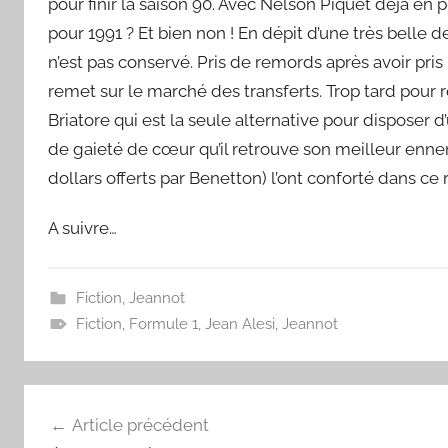
pour finir la saison 90. Avec Nelson Piquet déjà en pl
pour 1991 ? Et bien non ! En dépit d’une très belle
n’est pas conservé. Pris de remords après avoir pri
remet sur le marché des transferts. Trop tard pour r
Briatore qui est la seule alternative pour disposer 
de gaieté de cœur qu’il retrouve son meilleur ennemi
dollars offerts par Benetton) l’ont conforté dans ce
A suivre…
Fiction
,
Jeannot
Fiction
,
Formule 1
,
Jean Alesi
,
Jeannot
Navigation
Article précédent
de