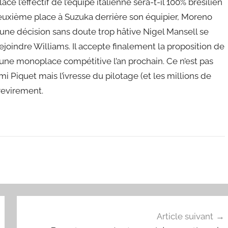
ace l’effectif de l’équipe italienne sera-t-il 100% brésilien
 deuxième place à Suzuka derrière son équipier, Moreno
s une décision sans doute trop hâtive Nigel Mansell se
ejoindre Williams. Il accepte finalement la proposition de
d’une monoplace compétitive l’an prochain. Ce n’est pas
 Piquet mais l’ivresse du pilotage (et les millions de
 revirement.
Article suivant