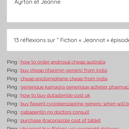
Ayrton et Jeanne
l’article
13 réflexions sur “
Fiction « Jeannot » épisod
Ping :
how to order androxal cheap australia
Ping :
buy cheap rifaximin generic from india
Ping :
cheap enclomiphene cheap from india
Ping :
generique kamagra generique acheter pharmaci
Ping :
how to buy dutasteride cost uk
Ping :
buy flexeril cyclobenzaprine generic when will b
Ping :
gabapentin no doctors consult
Ping :
purchase itraconazole cost of tablet
Ping :
cheapest buy fildena usa overnight delivery