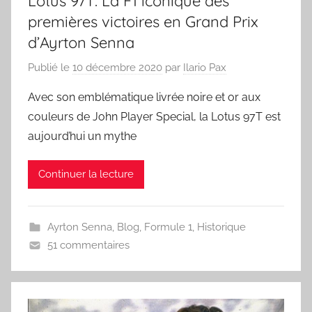
Lotus 97T: La F1 icônique des
premières victoires en Grand Prix
d’Ayrton Senna
Publié le
10 décembre 2020
par
Ilario Pax
Avec son emblématique livrée noire et or aux
couleurs de John Player Special, la Lotus 97T est
aujourd’hui un mythe
Continuer la lecture
Ayrton Senna
,
Blog
,
Formule 1
,
Historique
51 commentaires