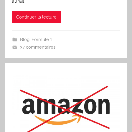
aurait
Continuer la lecture
Blog
,
Formule 1
37 commentaires