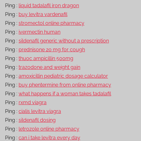
Ping :
liquid tadalafil iron dragon
Ping :
buy levitra vardenafil
Ping :
stromectol online pharmacy
Ping :
ivermectin human
Ping :
sildenafil generic without a prescription
Ping :
prednisone 20 mg for cough
Ping :
thuoc ampicillin 500mg
Ping :
trazodone and weight gain
Ping :
amoxicillin pediatric dosage calculator
Ping :
buy phentermine from online pharmacy
Ping :
what happens if a woman takes tadalafil
Ping :
rxmd viagra
Ping :
cialis levitra viagra
Ping :
sildenafil dosing
Ping :
letrozole online pharmacy
Ping :
can i take levitra every day