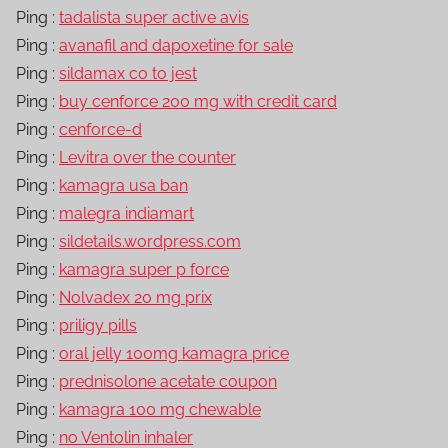
Ping :
tadalista super active avis
Ping :
avanafil and dapoxetine for sale
Ping :
sildamax co to jest
Ping :
buy cenforce 200 mg with credit card
Ping :
cenforce-d
Ping :
Levitra over the counter
Ping :
kamagra usa ban
Ping :
malegra indiamart
Ping :
sildetails.wordpress.com
Ping :
kamagra super p force
Ping :
Nolvadex 20 mg prix
Ping :
priligy pills
Ping :
oral jelly 100mg kamagra price
Ping :
prednisolone acetate coupon
Ping :
kamagra 100 mg chewable
Ping :
no Ventolin inhaler