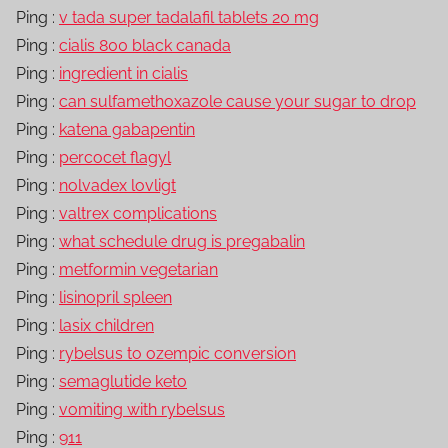
Ping :
v tada super tadalafil tablets 20 mg
Ping :
cialis 800 black canada
Ping :
ingredient in cialis
Ping :
can sulfamethoxazole cause your sugar to drop
Ping :
katena gabapentin
Ping :
percocet flagyl
Ping :
nolvadex lovligt
Ping :
valtrex complications
Ping :
what schedule drug is pregabalin
Ping :
metformin vegetarian
Ping :
lisinopril spleen
Ping :
lasix children
Ping :
rybelsus to ozempic conversion
Ping :
semaglutide keto
Ping :
vomiting with rybelsus
Ping :
911