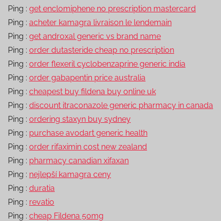
Ping :
get enclomiphene no prescription mastercard
Ping :
acheter kamagra livraison le lendemain
Ping :
get androxal generic vs brand name
Ping :
order dutasteride cheap no prescription
Ping :
order flexeril cyclobenzaprine generic india
Ping :
order gabapentin price australia
Ping :
cheapest buy fildena buy online uk
Ping :
discount itraconazole generic pharmacy in canada
Ping :
ordering staxyn buy sydney
Ping :
purchase avodart generic health
Ping :
order rifaximin cost new zealand
Ping :
pharmacy canadian xifaxan
Ping :
nejlepší kamagra ceny
Ping :
duratia
Ping :
revatio
Ping :
cheap Fildena 50mg