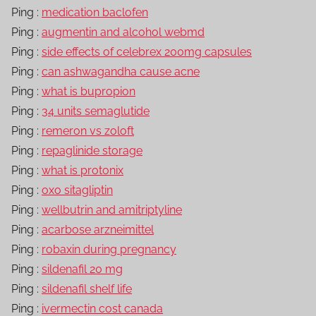
Ping :
medication baclofen
Ping :
augmentin and alcohol webmd
Ping :
side effects of celebrex 200mg capsules
Ping :
can ashwagandha cause acne
Ping :
what is bupropion
Ping :
34 units semaglutide
Ping :
remeron vs zoloft
Ping :
repaglinide storage
Ping :
what is protonix
Ping :
oxo sitagliptin
Ping :
wellbutrin and amitriptyline
Ping :
acarbose arzneimittel
Ping :
robaxin during pregnancy
Ping :
sildenafil 20 mg
Ping :
sildenafil shelf life
Ping :
ivermectin cost canada