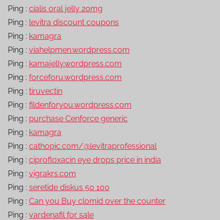
Ping :
cialis oral jelly 20mg
Ping :
levitra discount coupons
Ping :
kamagra
Ping :
viahelpmen.wordpress.com
Ping :
kamajelly.wordpress.com
Ping :
forceforu.wordpress.com
Ping :
tiruvectin
Ping :
fildenforyou.wordpress.com
Ping :
purchase Cenforce generic
Ping :
kamagra
Ping :
cathopic.com/@levitraprofessional
Ping :
ciprofloxacin eye drops price in india
Ping :
vigrakrs.com
Ping :
seretide diskus 50 100
Ping :
Can you Buy clomid over the counter
Ping :
vardenafil for sale