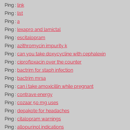
Ping :
link
Ping :
list
Ping :
a
Ping :
lexapro and lamictal
Ping :
escitalopram
Ping :
azithromycin impurity k
Ping :
can you take doxycycline with cephalexin
Ping :
ciprofloxacin over the counter
Ping :
bactrim for staph infection
Ping :
bactrim mrsa
Ping :
can i take amoxicillin while pregnant
Ping :
contrave energy
Ping :
cozaar 50 mg uses
Ping :
depakote for headaches
Ping :
citalopram warnings
Ping :
allopurinol indications