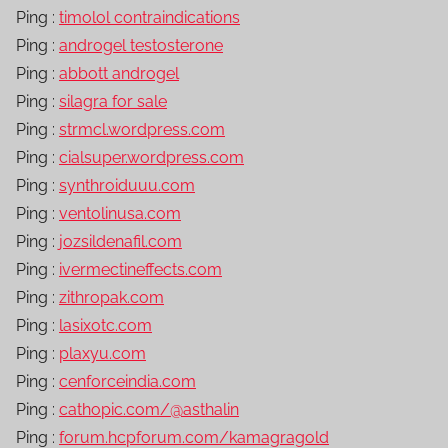
Ping :
timolol contraindications
Ping :
androgel testosterone
Ping :
abbott androgel
Ping :
silagra for sale
Ping :
strmcl.wordpress.com
Ping :
cialsuper.wordpress.com
Ping :
synthroiduuu.com
Ping :
ventolinusa.com
Ping :
jozsildenafil.com
Ping :
ivermectineffects.com
Ping :
zithropak.com
Ping :
lasixotc.com
Ping :
plaxyu.com
Ping :
cenforceindia.com
Ping :
cathopic.com/@asthalin
Ping :
forum.hcpforum.com/kamagragold