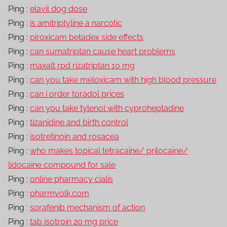
Ping :
elavil dog dose
Ping :
is amitriptyline a narcotic
Ping :
piroxicam betadex side effects
Ping :
can sumatriptan cause heart problems
Ping :
maxalt rpd rizatriptan 10 mg
Ping :
can you take meloxicam with high blood pressure
Ping :
can i order toradol prices
Ping :
can you take tylenol with cyproheptadine
Ping :
tizanidine and birth control
Ping :
isotretinoin and rosacea
Ping :
who makes topical tetracaine/ prilocaine/
lidocaine compound for sale
Ping :
online pharmacy cialis
Ping :
pharmvolk.com
Ping :
sorafenib mechanism of action
Ping :
tab isotroin 20 mg price