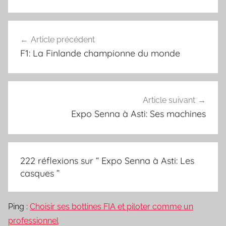
Navigation
Article précédent
de
F1: La Finlande championne du monde
l’article
Article suivant
Expo Senna à Asti: Ses machines
222 réflexions sur “
Expo Senna à Asti: Les
casques
”
Ping :
Choisir ses bottines FIA et piloter comme un
professionnel