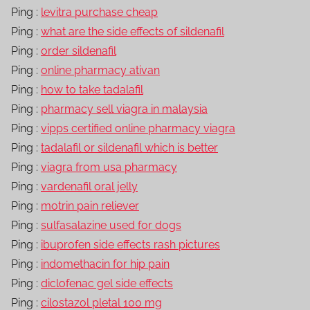
Ping :
levitra purchase cheap
Ping :
what are the side effects of sildenafil
Ping :
order sildenafil
Ping :
online pharmacy ativan
Ping :
how to take tadalafil
Ping :
pharmacy sell viagra in malaysia
Ping :
vipps certified online pharmacy viagra
Ping :
tadalafil or sildenafil which is better
Ping :
viagra from usa pharmacy
Ping :
vardenafil oral jelly
Ping :
motrin pain reliever
Ping :
sulfasalazine used for dogs
Ping :
ibuprofen side effects rash pictures
Ping :
indomethacin for hip pain
Ping :
diclofenac gel side effects
Ping :
cilostazol pletal 100 mg