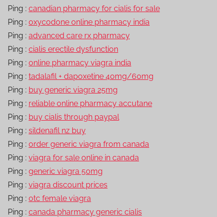
Ping :
canadian pharmacy for cialis for sale
Ping :
oxycodone online pharmacy india
Ping :
advanced care rx pharmacy
Ping :
cialis erectile dysfunction
Ping :
online pharmacy viagra india
Ping :
tadalafil + dapoxetine 40mg/60mg
Ping :
buy generic viagra 25mg
Ping :
reliable online pharmacy accutane
Ping :
buy cialis through paypal
Ping :
sildenafil nz buy
Ping :
order generic viagra from canada
Ping :
viagra for sale online in canada
Ping :
generic viagra 50mg
Ping :
viagra discount prices
Ping :
otc female viagra
Ping :
canada pharmacy generic cialis