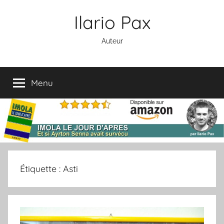
Aller
Ilario Pax
au
contenu
Auteur
Menu
Étiquette :
Asti