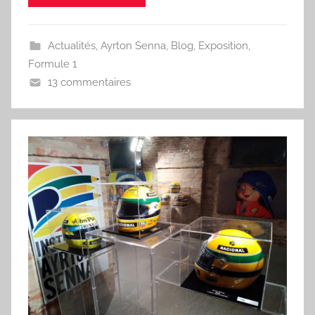
Actualités
,
Ayrton Senna
,
Blog
,
Exposition
,
Formule 1
13 commentaires