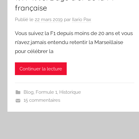
française
Publié le
22 mars 2019
par
Ilario Pax
Vous suivez la F1 depuis moins de 20 ans et vous
n’avez jamais entendu retentir la Marseillaise
pour célébrer la
Continuer la lecture
Blog
,
Formule 1
,
Historique
15 commentaires