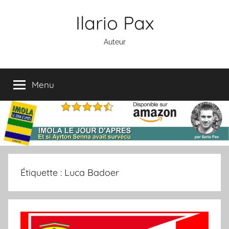
Aller
Ilario Pax
au
contenu
Auteur
Menu
Étiquette :
Luca Badoer