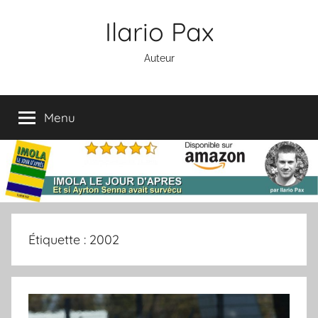
Aller
Ilario Pax
au
contenu
Auteur
Menu
Étiquette :
2002